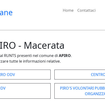
iane
Home
Contattaci
PIRO - Macerata
e dal RUNTS presenti nel comune di
APIRO
.
zare tutte le informazioni relative.
IRO ODV
CENTRO
ODV
PIRO'S VOLONTARI PUBBL
ORGANIZZA