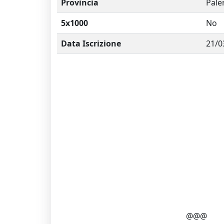
Provincia
Pal
5x1000
No
Data Iscrizione
21/0
@@@