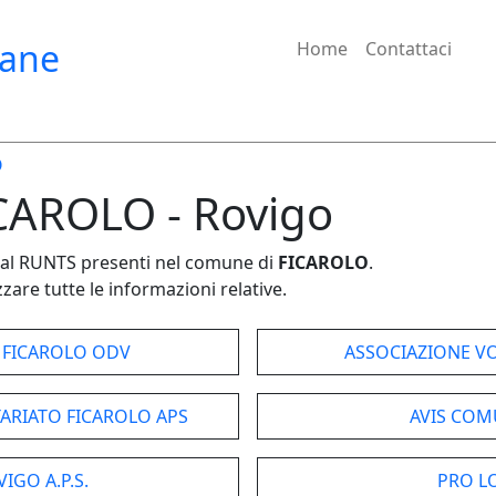
iane
Home
Contattaci
O
ICAROLO - Rovigo
e dal RUNTS presenti nel comune di
FICAROLO
.
zare tutte le informazioni relative.
 FICAROLO ODV
ASSOCIAZIONE V
ARIATO FICAROLO APS
AVIS COM
GO A.P.S.
PRO L