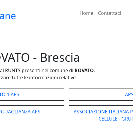
iane
Home
Contattaci
OVATO - Brescia
e dal RUNTS presenti nel comune di
ROVATO
.
zare tutte le informazioni relative.
TO 1 APS
APS
UGUAGLIANZA APS
ASSOCIAZIONE ITALIANA P
CELLULE - GR